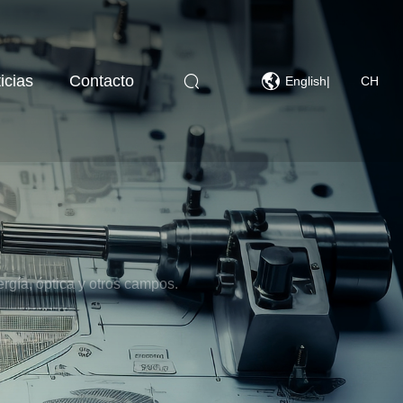
icias
Contacto
English
|
CH
rgía, óptica y otros campos.