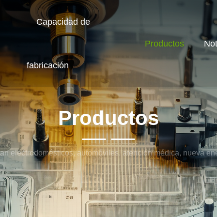
Capacidad de
Productos
Not
fabricación
Productos
an electrodomésticos, automóviles, atención médica, nueva ene