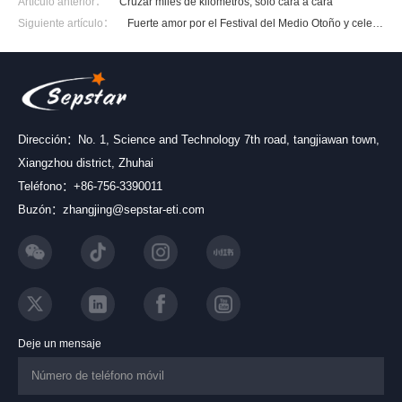
Artículo anterior：
Cruzar miles de kilómetros, solo cara a cara
Siguiente artículo：
Fuerte amor por el Festival del Medio Otoño y celebr
ación del Festival
Dirección：No. 1, Science and Technology 7th road, tangjiawan town,
Xiangzhou district, Zhuhai
Teléfono：+86-756-3390011
Buzón：zhangjing@sepstar-eti.com
Deje un mensaje